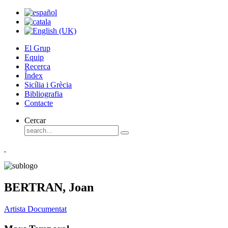
El Grup
Equip
Recerca
Índex
Sicília i Grècia
Bibliografia
Contacte
Cercar
BERTRAN, Joan
Artista Documentat