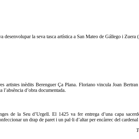
 va desenvolupar la seva tasca artística a San Mateo de Gállego i Zuera 
s artistes inèdits Berenguer Ça Plana. Floriano vincula Joan Bertran
aca l’absència d’obra documentada.
onges de la Seu d’Urgell. El 1425 va fer entrega d’una capa sacerd
feccionar un drap de paret i un pal·li d’altar per encàrrec del cardenal
T