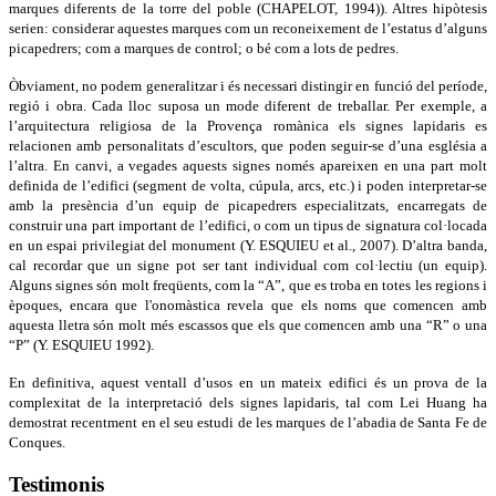
marques diferents de la torre del poble (CHAPELOT, 1994)). Altres hipòtesis
serien: considerar aquestes marques com un reconeixement de l’estatus d’alguns
picapedrers; com a marques de control; o bé com a lots de pedres.
Òbviament, no podem generalitzar i és necessari distingir en funció del període,
regió i obra. Cada lloc suposa un mode diferent de treballar. Per exemple, a
l’arquitectura religiosa de la Provença romànica els signes lapidaris es
relacionen amb personalitats d’escultors, que poden seguir-se d’una església a
l’altra. En canvi, a vegades aquests signes només apareixen en una part molt
definida de l’edifici (segment de volta, cúpula, arcs, etc.) i poden interpretar-se
amb la presència d’un equip de picapedrers especialitzats, encarregats de
construir una part important de l’edifici, o com un tipus de signatura col·locada
en un espai privilegiat del monument (Y. ESQUIEU et al., 2007). D’altra banda,
cal recordar que un signe pot ser tant individual com col·lectiu (un equip).
Alguns signes són molt freqüents, com la “A”, que es troba en totes les regions i
èpoques, encara que l'onomàstica revela que els noms que comencen amb
aquesta lletra són molt més escassos que els que comencen amb una “R” o una
“P” (Y. ESQUIEU 1992).
En definitiva, aquest ventall d’usos en un mateix edifici és un prova de la
complexitat de la interpretació dels signes lapidaris, tal com Lei Huang ha
demostrat recentment en el seu estudi de les marques de l’abadia de Santa Fe de
Conques.
Testimonis