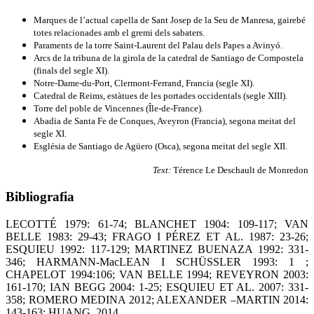
Marques de l’actual capella de Sant Josep de la Seu de Manresa, gairebé
totes relacionades amb el gremi dels sabaters.
Paraments de la torre Saint-Laurent del Palau dels Papes a Avinyó.
Arcs de la tribuna de la girola de la catedral de Santiago de Compostela
(finals del segle XI).
Notre-Dame-du-Port, Clermont-Ferrand, Francia (segle XI).
Catedral de Reims, estàtues de les portades occidentals (segle XIII).
Torre del poble de Vincennes (Île-de-France).
Abadia de Santa Fe de Conques, Aveyron (Francia), segona meitat del
segle XI.
Església de Santiago de Agüero (Osca), segona meitat del segle XII.
Text:
Térence Le Deschault de Monredon
Bibliografia
LECOTTÉ 1979: 61-74; BLANCHET 1904: 109-117; VAN
BELLE 1983: 29-43; FRAGO I PÉREZ ET AL. 1987: 23-26;
ESQUIEU 1992: 117-129; MARTINEZ BUENAZA 1992: 331-
346; HARMANN-MacLEAN I SCHÜSSLER 1993: 1 ;
CHAPELOT 1994:106; VAN BELLE 1994; REVEYRON 2003:
161-170; IAN BEGG 2004: 1-25; ESQUIEU ET AL. 2007: 331-
358; ROMERO MEDINA 2012; ALEXANDER –MARTIN 2014:
143-163; HUANG 2014.