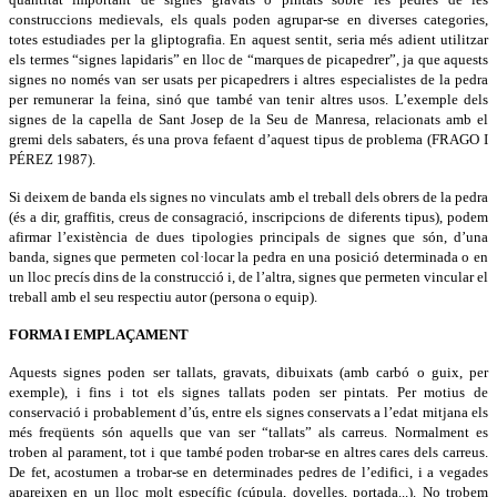
construccions medievals, els quals poden agrupar-se en diverses categories,
totes estudiades per la gliptografia. En aquest sentit, seria més adient utilitzar
els termes “signes lapidaris” en lloc de “marques de picapedrer”, ja que aquests
signes no només van ser usats per picapedrers i altres especialistes de la pedra
per remunerar la feina, sinó que també van tenir altres usos. L’exemple dels
signes de la capella de Sant Josep de la Seu de Manresa, relacionats amb el
gremi dels sabaters, és una prova fefaent d’aquest tipus de problema (FRAGO I
PÉREZ 1987).
Si deixem de banda els signes no vinculats amb el treball dels obrers de la pedra
(és a dir, graffitis, creus de consagració, inscripcions de diferents tipus), podem
afirmar l’existència de dues tipologies principals de signes que són, d’una
banda, signes que permeten col·locar la pedra en una posició determinada o en
un lloc precís dins de la construcció i, de l’altra, signes que permeten vincular el
treball amb el seu respectiu autor (persona o equip).
FORMA I EMPLAÇAMENT
Aquests signes poden ser tallats, gravats, dibuixats (amb carbó o guix, per
exemple), i fins i tot els signes tallats poden ser pintats. Per motius de
conservació i probablement d’ús, entre els signes conservats a l’edat mitjana els
més freqüents són aquells que van ser “tallats” als carreus. Normalment es
troben al parament, tot i que també poden trobar-se en altres cares dels carreus.
De fet, acostumen a trobar-se en determinades pedres de l’edifici, i a vegades
apareixen en un lloc molt específic (cúpula, dovelles, portada...). No trobem