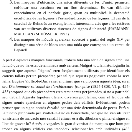
Les marques d’ubicació, una mica diferents de les d’unió, permeten
col·locar una escultura en un lloc determinat. Es van difondre
especialment en el període gòtic, quan es multiplicà la decoració
escultòrica de les façanes i l’estandardització de les façanes. El cas de la
catedral de Reims és un exemple molt interessant, atès que a les estàtues
van ser utilitzats diversos sistemes de signes d’ubicació (HARMANN-
MACLEAN i SCHÜSSLER, 1993).
Les marques de mòduls apareixen sobretot a partir del segle XIV per
distingir una sèrie de blocs amb una mida que correspon a un carreu de
l’aparell.
A part d’aquestes marques funcionals, trobem tota una sèrie de signes amb una
funció que no ha estat determinada amb certesa. Malgrat tot, la historiografia ha
suggerit que aquests “signes” eren freqüentment utilitzats per identificar els
carreus tallats per un picapedrer, per tal que aquests poguessin cobrar la seva
feina. Eugène Viollet-le-Duc va ser el primer que va proposar aquesta idea; en el
seu
Dictionnaire raisonné de l’architecture française
(1854-1868, VI, p. 454-
455) proposà que els picapedrers eren remunerats per jornades, si no a partir del
seu treball. Aquesta hipòtesi ofereix diversos problemes, com el fet que els
signes només apareixen en algunes pedres dels edificis. Evidentment, podem
pensar que un signe només és vàlid per una sèrie determinada de peces. Però si
la funció proposada per Viollet-le-Duc és l’encertada, per què no van utilitzar
un sistema de marcació més senzill i efímer, és a dir, dibuixar o pintar el signe en
lloc de gravar-lo? A més, a vegades la gran diversitat de marques que hom pot
trobar en alguns edificis ens impedeix relacionar-les amb individus (483