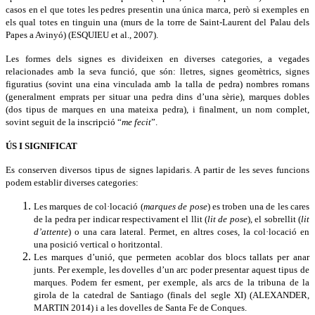
casos en el que totes les pedres presentin una única marca, però si exemples en
els qual totes en tinguin una (murs de la torre de Saint-Laurent del Palau dels
Papes a Avinyó) (ESQUIEU et al., 2007).
Les formes dels signes es divideixen en diverses categories, a vegades
relacionades amb la seva funció, que són: lletres, signes geomètrics, signes
figuratius (sovint una eina vinculada amb la talla de pedra) nombres romans
(generalment emprats per situar una pedra dins d’una sèrie), marques dobles
(dos tipus de marques en una mateixa pedra), i finalment, un nom complet,
sovint seguit de la inscripció “
me
fecit
”.
ÚS I SIGNIFICAT
Es conserven diversos tipus de signes lapidaris. A partir de les seves funcions
podem establir diverses categories:
Les marques de col·locació (
marques de pose
) es troben una de les cares
de la pedra per indicar respectivament el llit (
lit de pose
), el sobrellit (
lit
d’attente
) o una cara lateral. Permet, en altres coses, la col·locació en
una posició vertical o horitzontal.
Les marques d’unió, que permeten acoblar dos blocs tallats per anar
junts. Per exemple, les dovelles d’un arc poder presentar aquest tipus de
marques. Podem fer esment, per exemple, als arcs de la tribuna de la
girola de la catedral de Santiago (finals del segle XI) (ALEXANDER,
MARTIN 2014) i a les dovelles de Santa Fe de Conques.