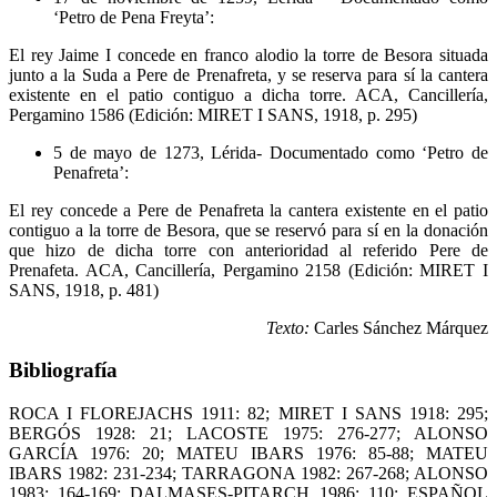
‘Petro de Pena Freyta’:
El rey Jaime I concede en franco alodio la torre de Besora situada
junto a la Suda a Pere de Prenafreta, y se reserva para sí la cantera
existente en el patio contiguo a dicha torre. ACA, Cancillería,
Pergamino 1586 (Edición: MIRET I SANS, 1918, p. 295)
5 de mayo de 1273, Lérida- Documentado como ‘Petro de
Penafreta’:
El rey concede a Pere de Penafreta la cantera existente en el patio
contiguo a la torre de Besora, que se reservó para sí en la donación
que hizo de dicha torre con anterioridad al referido Pere de
Prenafeta. ACA, Cancillería, Pergamino 2158 (Edición: MIRET I
SANS, 1918, p. 481)
Texto:
Carles Sánchez Márquez
Bibliografía
ROCA I FLOREJACHS 1911: 82; MIRET I SANS 1918: 295;
BERGÓS 1928: 21; LACOSTE 1975: 276-277; ALONSO
GARCÍA 1976: 20; MATEU IBARS 1976: 85-88; MATEU
IBARS 1982: 231-234; TARRAGONA 1982: 267-268; ALONSO
1983: 164-169; DALMASES-PITARCH 1986: 110; ESPAÑOL