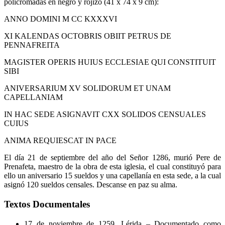
policromadas en negro y rojizo (41 x 74 x 9 cm):
ANNO DOMINI M CC KXXXVI
XI KALENDAS OCTOBRIS OBIIT PETRUS DE
PENNAFREITA
MAGISTER OPERIS HUIUS ECCLESIAE QUI CONSTITUIT
SIBI
ANIVERSARIUM XV SOLIDORUM ET UNAM
CAPELLANIAM
IN HAC SEDE ASIGNAVIT CXX SOLIDOS CENSUALES
CUIUS
ANIMA REQUIESCAT IN PACE
El día 21 de septiembre del año del Señor 1286, murió Pere de
Prenafeta, maestro de la obra de esta iglesia, el cual constituyó para
ello un aniversario 15 sueldos y una capellanía en esta sede, a la cual
asignó 120 sueldos censales. Descanse en paz su alma.
Textos Documentales
17 de noviembre de 1259, Lérida – Documentado como