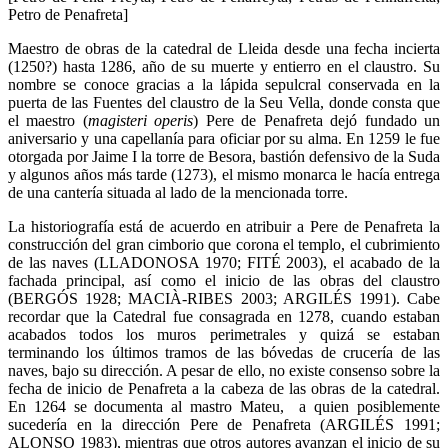
Petro de Penafreta]
Maestro de obras de la catedral de Lleida desde una fecha incierta
(1250?) hasta 1286, año de su muerte y entierro en el claustro. Su
nombre se conoce gracias a la lápida sepulcral conservada en la
puerta de las Fuentes del claustro de la Seu Vella, donde consta que
el maestro (
magisteri operis
) Pere de Penafreta dejó fundado un
aniversario y una capellanía para oficiar por su alma. En 1259 le fue
otorgada por Jaime I la torre de Besora, bastión defensivo de la Suda
y algunos años más tarde (1273), el mismo monarca le hacía entrega
de una cantería situada al lado de la mencionada torre.
La historiografía está de acuerdo en atribuir a Pere de Penafreta la
construcción del gran cimborio que corona el templo, el cubrimiento
de las naves (LLADONOSA 1970; FITÉ 2003), el acabado de la
fachada principal, así como el inicio de las obras del claustro
(BERGÓS 1928; MACIÀ-RIBES 2003; ARGILÉS 1991). Cabe
recordar que la Catedral fue consagrada en 1278, cuando estaban
acabados todos los muros perimetrales y quizá se estaban
terminando los últimos tramos de las bóvedas de crucería de las
naves, bajo su dirección. A pesar de ello, no existe consenso sobre la
fecha de inicio de Penafreta a la cabeza de las obras de la catedral.
En 1264 se documenta al mastro Mateu, a quien posiblemente
sucedería en la dirección Pere de Penafreta (ARGILÉS 1991;
ALONSO 1983), mientras que otros autores avanzan el inicio de su