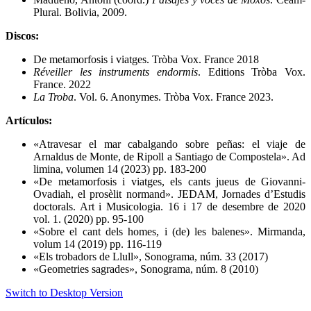
Plural. Bolivia, 2009.
Discos:
De metamorfosis i viatges. Tròba Vox. France 2018
Réveiller les instruments endormis
. Editions Tròba Vox.
France. 2022
La Troba
. Vol. 6. Anonymes. Tròba Vox. France 2023.
Artículos:
«Atravesar el mar cabalgando sobre peñas: el viaje de
Arnaldus de Monte, de Ripoll a Santiago de Compostela». Ad
limina, volumen 14 (2023) pp. 183-200
«De metamorfosis i viatges, els cants jueus de Giovanni-
Ovadiah, el prosèlit normand». JEDAM, Jornades d’Estudis
doctorals. Art i Musicologia. 16 i 17 de desembre de 2020
vol. 1. (2020) pp. 95-100
«Sobre el cant dels homes, i (de) les balenes». Mirmanda,
volum 14 (2019) pp. 116-119
«Els trobadors de Llull», Sonograma, núm. 33 (2017)
«Geometries sagrades», Sonograma, núm. 8 (2010)
Switch to Desktop Version