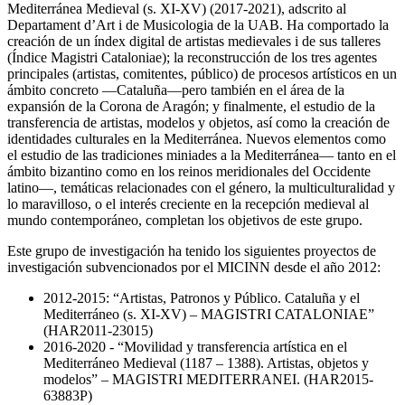
Mediterránea Medieval (s. XI-XV) (2017-2021), adscrito al
Departament d’Art i de Musicologia de la UAB. Ha comportado la
creación de un índex digital de artistas medievales i de sus talleres
(Índice Magistri Cataloniae); la reconstrucción de los tres agentes
principales (artistas, comitentes, público) de procesos artísticos en un
ámbito concreto —Cataluña—pero también en el área de la
expansión de la Corona de Aragón; y finalmente, el estudio de la
transferencia de artistas, modelos y objetos, así como la creación de
identidades culturales en la Mediterránea. Nuevos elementos como
el estudio de las tradiciones miniades a la Mediterránea— tanto en el
ámbito bizantino como en los reinos meridionales del Occidente
latino—, temáticas relacionades con el género, la multiculturalidad y
lo maravilloso, o el interés creciente en la recepción medieval al
mundo contemporáneo, completan los objetivos de este grupo.
Este grupo de investigación ha tenido los siguientes proyectos de
investigación subvencionados por el MICINN desde el año 2012:
2012-2015: “Artistas, Patronos y Público. Cataluña y el
Mediterráneo (s. XI-XV) – MAGISTRI CATALONIAE”
(HAR2011-23015)
2016-2020 - “Movilidad y transferencia artística en el
Mediterráneo Medieval (1187 – 1388). Artistas, objetos y
modelos” – MAGISTRI MEDITERRANEI. (HAR2015-
63883P)