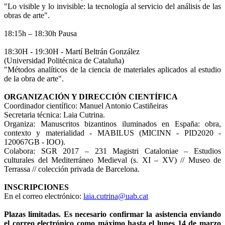
"Lo visible y lo invisible: la tecnología al servicio del análisis de las
obras de arte".
18:15h – 18:30h Pausa
18:30H - 19:30H - Martí Beltrán González
(Universidad Politécnica de Cataluña)
"Métodos analíticos de la ciencia de materiales aplicados al estudio
de la obra de arte".
ORGANIZACIÓN Y DIRECCIÓN CIENTÍFICA
Coordinador científico: Manuel Antonio Castiñeiras
Secretaria técnica: Laia Cutrina.
Organiza: Manuscritos bizantinos iluminados en España: obra,
contexto y materialidad - MABILUS (MICINN - PID2020 -
120067GB - IOO).
Colabora: SGR 2017 – 231 Magistri Cataloniae – Estudios
culturales del Mediterráneo Medieval (s. XI – XV) // Museo de
Terrassa // colección privada de Barcelona.
INSCRIPCIONES
En el correo electrónico:
laia.cutrina@uab.cat
Plazas limitadas. Es necesario confirmar la asistencia enviando
el correo electrónico como máximo hasta el lunes 14 de marzo