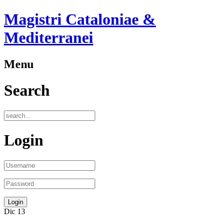
Magistri Cataloniae &
Mediterranei
Menu
Search
Login
Dic
13