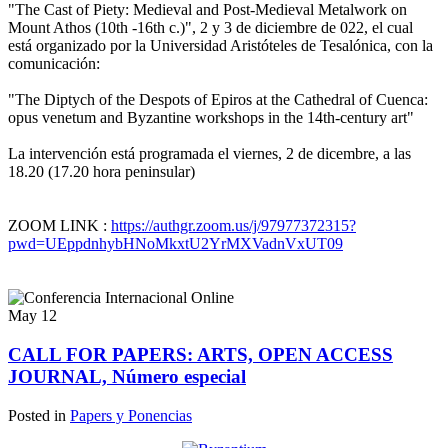
"The Cast of Piety: Medieval and Post-Medieval Metalwork on
Mount Athos (10th -16th c.)", 2 y 3 de diciembre de 022, el cual
está organizado por la Universidad Aristóteles de Tesalónica, con la
comunicación:
"The Diptych of the Despots of Epiros at the Cathedral of Cuenca:
opus venetum and Byzantine workshops in the 14th-century art"
La intervención está programada el viernes, 2 de dicembre, a las
18.20 (17.20 hora peninsular)
ZOOM LINK :
https://authgr.zoom.us/j/97977372315?
pwd=UEppdnhybHNoMkxtU2YrMXVadnVxUT09
May
12
CALL FOR PAPERS: ARTS, OPEN ACCESS
JOURNAL, Número especial
Posted in
Papers y Ponencias