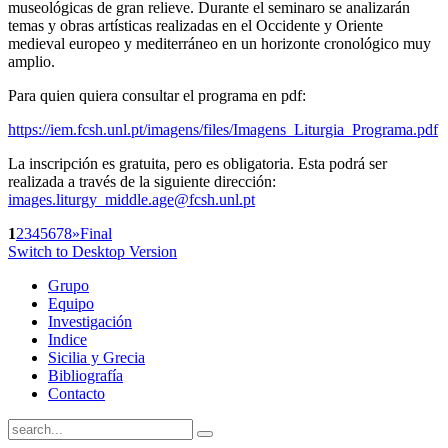
museológicas de gran relieve. Durante el seminaro se analizarán
temas y obras artísticas realizadas en el Occidente y Oriente
medieval europeo y mediterráneo en un horizonte cronológico muy
amplio.
Para quien quiera consultar el programa en pdf:
https://iem.fcsh.unl.pt/imagens/files/Imagens_Liturgia_Programa.pdf
La inscripción es gratuita, pero es obligatoria. Esta podrá ser
realizada a través de la siguiente dirección:
images.liturgy_middle.age@fcsh.unl.pt
1
2
3
4
5
6
7
8
»
Final
Switch to Desktop Version
Grupo
Equipo
Investigación
Indice
Sicilia y Grecia
Bibliografía
Contacto