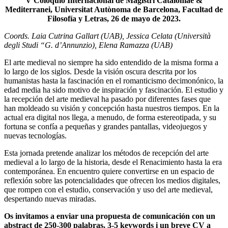
V Coloquio Internacional de Magistri Cataloniae &
Mediterranei, Universitat Autònoma de Barcelona, Facultad de
Filosofía y Letras, 26 de mayo de 2023.
Coords. Laia Cutrina Gallart (UAB), Jessica Celata (Università
degli Studi “G. d’Annunzio), Elena Ramazza (UAB)
El arte medieval no siempre ha sido entendido de la misma forma a
lo largo de los siglos. Desde la visión oscura descrita por los
humanistas hasta la fascinación en el romanticismo decimonónico, la
edad media ha sido motivo de inspiración y fascinación. El estudio y
la recepción del arte medieval ha pasado por diferentes fases que
han moldeado su visión y concepción hasta nuestros tiempos. En la
actual era digital nos llega, a menudo, de forma estereotipada, y su
fortuna se confía a pequeñas y grandes pantallas, videojuegos y
nuevas tecnologías.
Esta jornada pretende analizar los métodos de recepción del arte
medieval a lo largo de la historia, desde el Renacimiento hasta la era
contemporánea. En encuentro quiere convertirse en un espacio de
reflexión sobre las potencialidades que ofrecen los medios digitales,
que rompen con el estudio, conservación y uso del arte medieval,
despertando nuevas miradas.
Os invitamos a enviar una propuesta de comunicación con un
abstract de 250-300 palabras, 3-5 keywords i un breve CV a