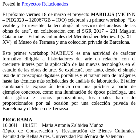
Posted in
Proyectos Relacionados
El próximo viernes 18 de marzo el proyecto
MABILUS
(MICINN
– PID2020 – 120067GB – IOO) celebrará su primer workshop: “Lo
visible y lo invisible: la tecnología al servicio del análisis de las
obras de arte”, en colaboración con el SGR 2017 – 231 Magistri
Cataloniae – Estudios culturales del Mediterráneo Medieval (s. XI –
XV), el Museo de Terrassa y una colección privada de Barcelona.
Este primer workshop MABILUS es una actividad de carácter
formativo dirigida a historiadores del arte en relación con el
creciente interés por la aplicación de las nuevas tecnologías en el
estudio de las obras de arte. Se explicará, por tanto, desde el simple
uso de microscopios digitales portátiles y el tratamiento de imágenes
hasta las técnicas más sofisticadas de análisis de laboratorio. El taller
combinará la exposición teórica con una práctica a partir de
ejemplos concretos, como una iluminación de época paleóloga, una
tabla gótica e iconos posbizantinos, los cuales han sido
proporcionados por tal ocasión por una colección privada de
Barcelona y el Museo de Terrassa.
PROGRAMA
16:00H – 18:15H – Maria Antonia Zalbidea Muñoz
(Dpto. de Conservación y Restauración de Bienes Culturales,
Facultad de Bellas Artes, Universidad Politécnica de Valencia)