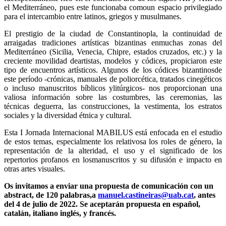
el Mediterráneo, pues este funcionaba comoun espacio privilegiado
para el intercambio entre latinos, griegos y musulmanes.
El prestigio de la ciudad de Constantinopla, la continuidad de
arraigadas tradiciones artísticas bizantinas enmuchas zonas del
Mediterráneo (Sicilia, Venecia, Chipre, estados cruzados, etc.) y la
creciente movilidad deartistas, modelos y códices, propiciaron este
tipo de encuentros artísticos. Algunos de los códices bizantinosde
este período -crónicas, manuales de poliorcética, tratados cinegéticos
o incluso manuscritos bíblicos ylitúrgicos- nos proporcionan una
valiosa información sobre las costumbres, las ceremonias, las
técnicas deguerra, las construcciones, la vestimenta, los estratos
sociales y la diversidad étnica y cultural.
Esta I Jornada Internacional MABILUS está enfocada en el estudio
de estos temas, especialmente los relativosa los roles de género, la
representación de la alteridad, el uso y el significado de los
repertorios profanos en losmanuscritos y su difusión e impacto en
otras artes visuales.
Os invitamos a enviar una propuesta de comunicación con un
abstract, de 120 palabras,a
manuel.castineiras@uab.cat
, antes
del 4 de julio de 2022. Se aceptarán propuesta en español,
catalán, italiano inglés, y francés.