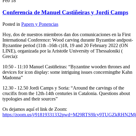
Feb
18
Conferencia de Manuel Castiñeiras y Jordi Camps
Posted in
Papers y Ponencias
Hoy, dos de nuestros miembros dan dos comunicaciones en la First
International Conference: Wood carving durante Byzantine andpost-
Byzantine period (11th -16th c)18, 19 and 20 February 2022 (ON
LINE), organizada por la Aristotle University of Thessaloniki (
Grecia):
10:50 - 11:10 Manuel Castiñeiras: “Byzantine wooden thrones and
devices for icon display: some intriguing issues concerningthe Kahn
Madonna”
12.30 - 12.50 Jordi Camps y Soria: “Around the carvings of the
crucifix from the 12th-14th centuries in Catalonia. Questions about
typologies and their sources”
Os dejamos aquí el link de Zoom:
https://zoom.us/j/91819331332pwd=M29RTS9Icy9TUGZkRHN2