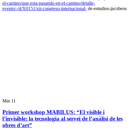
el-camino/que-esta-pasando-en-el-camino/detalle-
evento/-/d/X0151/xii-congreso-internacional-
de-estudios-jacobeos
Mar
11
Primer workshop MABILUS: “El visible i
l’invisible: la tecnologia al servei de l’anàlisi de les
obres d’art”