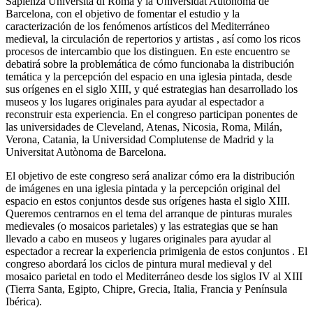
Sapienza Università di Roma y la Universidat Autònoma de
Barcelona, ​​con el objetivo de fomentar el estudio y la
caracterización de los fenómenos artísticos del Mediterráneo
medieval, la circulación de repertorios y artistas , así como los ricos
procesos de intercambio que los distinguen. En este encuentro se
debatirá sobre la problemática de cómo funcionaba la distribución
temática y la percepción del espacio en una iglesia pintada, desde
sus orígenes en el siglo XIII, y qué estrategias han desarrollado los
museos y los lugares originales para ayudar al espectador a
reconstruir esta experiencia. En el congreso participan ponentes de
las universidades de Cleveland, Atenas, Nicosia, Roma, Milán,
Verona, Catania, la Universidad Complutense de Madrid y la
Universitat Autònoma de Barcelona.
El objetivo de este congreso será analizar cómo era la distribución
de imágenes en una iglesia pintada y la percepción original del
espacio en estos conjuntos desde sus orígenes hasta el siglo XIII.
Queremos centrarnos en el tema del arranque de pinturas murales
medievales (o mosaicos parietales) y las estrategias que se han
llevado a cabo en museos y lugares originales para ayudar al
espectador a recrear la experiencia primigenia de estos conjuntos . El
congreso abordará los ciclos de pintura mural medieval y del
mosaico parietal en todo el Mediterráneo desde los siglos IV al XIII
(Tierra Santa, Egipto, Chipre, Grecia, Italia, Francia y Península
Ibérica).