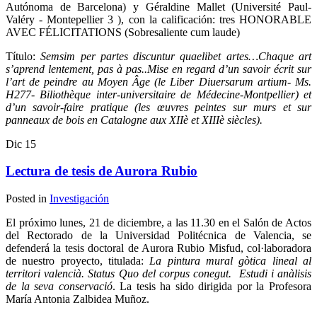
Autónoma de Barcelona) y Géraldine Mallet (Université Paul-
Valéry - Montepellier 3 ), con la calificación: tres HONORABLE
AVEC FÉLICITATIONS (Sobresaliente cum laude)
Título:
Semsim per partes discuntur quaelibet artes…Chaque art
s’aprend lentement, pas à pas..Mise en regard d’un savoir écrit sur
l’art de peindre au Moyen Âge (le Liber Diuersarum artium- Ms.
H277- Biliothèque inter-universitaire de Médecine-Montpellier) et
d’un savoir-faire pratique (les œuvres peintes sur murs et sur
panneaux de bois en Catalogne aux XIIè et XIIIè siècles
).
Dic
15
Lectura de tesis de Aurora Rubio
Posted in
Investigación
El próximo lunes, 21 de diciembre, a las 11.30 en el Salón de Actos
del Rectorado de la Universidad Politécnica de Valencia, se
defenderá la tesis doctoral de Aurora Rubio Misfud, col·laboradora
de nuestro proyecto, titulada:
La pintura mural gòtica lineal al
territori valencià. Status Quo del corpus conegut. Estudi i anàlisis
de la seva conservació
. La tesis ha sido dirigida por la Profesora
María Antonia Zalbidea Muñoz.