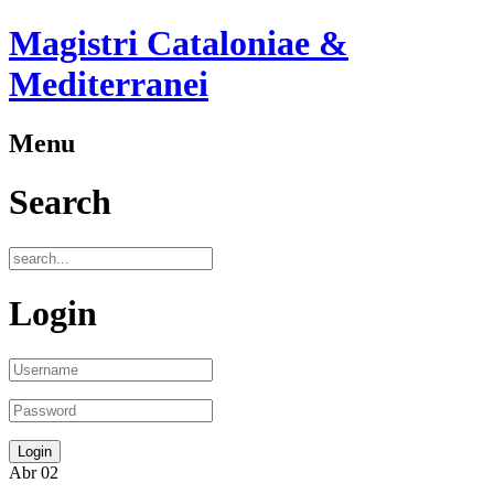
Magistri Cataloniae &
Mediterranei
Menu
Search
Login
Abr
02