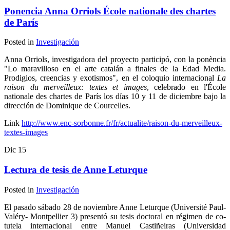
Ponencia Anna Orriols École nationale des chartes
de París
Posted in
Investigación
Anna Orriols, investigadora del proyecto participó, con la ponència
"Lo maravilloso en el arte catalán a finales de la Edad Media.
Prodigios, creencias y exotismos", en el coloquio internacional
La
raison du merveilleux: textes et images
, celebrado en l'École
nationale des chartes de París los días 10 y 11 de diciembre bajo la
dirección de Dominique de Courcelles.
Link
http://www.enc-sorbonne.fr/fr/actualite/raison-du-merveilleux-
textes-images
Dic
15
Lectura de tesis de Anne Leturque
Posted in
Investigación
El pasado sábado 28 de noviembre Anne Leturque (Université Paul-
Valéry- Montpellier 3) presentó su tesis doctoral en régimen de co-
tutela internacional entre Manuel Castiñeiras (Universidad